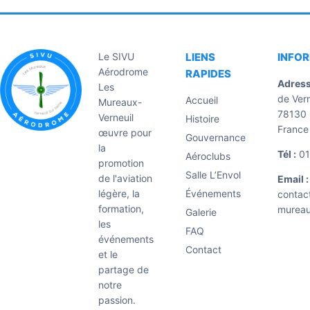
Le SIVU
LIENS
INFO
Aérodrome
RAPIDES
Adress
Les
de Vern
Accueil
Mureaux-
78130 
Verneuil
Histoire
France
œuvre pour
Gouvernance
la
Tél :
01
Aéroclubs
promotion
Salle L’Envol
de l'aviation
Email :
légère, la
Événements
contac
formation,
mureau
Galerie
les
FAQ
événements
Contact
et le
partage de
notre
passion.