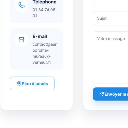
Téléphone
01 34 74 06
01
E-mail
contact@aer
odrome-
mureaux-
verneuil.fr
Plan d'accès
Envoyer le