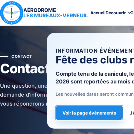
AÉRODROME
Accueil
Découvrir
G
LES MUREAUX-VERNEUIL
INFORMATION ÉVÉNEMEN
Fête des clubs 
CONTACT
Contactez-nous
Compte tenu de la canicule, le
2026 sont reportées au mois 
Une question, une envie de vol ou une
Les nouvelles dates seront communiq
demande d'information ? Écrivez-nous, nous
vous répondrons rapidement.
Voir la page événements
J’