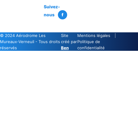
Suivez-
nous
f
© 2024 Aérodrome Les
Site
Mentions légales
|
Mureaux-Verneuil - Tous droits
créé par
Politique de
réservés
Ben
confidentialité